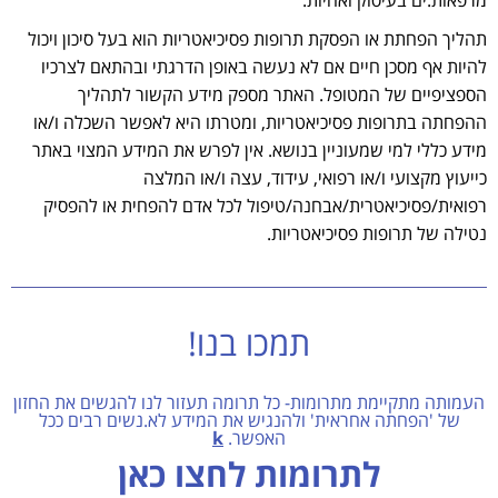
מרפאות.ים בעיסוק ואחיות.
תהליך הפחתת או הפסקת תרופות פסיכיאטריות הוא בעל סיכון ויכול
להיות אף מסכן חיים אם לא נעשה באופן הדרגתי ובהתאם לצרכיו
הספציפיים של המטופל. האתר מספק מידע הקשור לתהליך
ההפחתה בתרופות פסיכיאטריות, ומטרתו היא לאפשר השכלה ו/או
מידע כללי למי שמעוניין בנושא. אין לפרש את המידע המצוי באתר
כייעוץ מקצועי ו/או רפואי, עידוד, עצה ו/או המלצה
רפואית/פסיכיאטרית/אבחנה/טיפול לכל אדם להפחית או להפסיק
נטילה של תרופות פסיכיאטריות.
תמכו בנו!
העמותה מתקיימת מתרומות- כל תרומה תעזור לנו להגשים את החזון
של 'הפחתה אחראית' ולהנגיש את המידע לא.נשים רבים ככל
האפשר.
k
לתרומות לחצו כאן