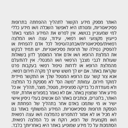
האתר מספק מידע הקשור לתהליך ההפחתה בתרופות
פסיכיאטריות, ומטרתו היא לאפשר השכלה ו/או מידע כללי
למי שמעוניין בנושא. אין לפרש את המידע המצוי באתר
כייעוץ מקצועי ו/או רפואי, עידוד, עצה ו/או המלצה
רפואית/פסיכיאטרית/אבחנה/טיפול לכל אדם להפחית או
להפסיק נטילה של תרופות פסיכיאטריות. יש תמיד לבקש
את המלצת הרופא ו/או אדם אחר המוסמך לדון בשאלות
שעולות לגבי מצבך הרפואי ו/או המנטלי. אין להתעלם
מהמלצת הרופא או לדחות טיפול רפואי בעקבות פרט
שקראת באתר. אם יש לך חשש שיש לך מקרה חירום רפואי,
אנא צור קשר עם הרופא המטפל שלך או התקשר מיידית
למוקד חירום. עמותת "משה הס" לא מספקת כל המלצה
ולא מעודדת כל בדיקה ספציפית, מטפל, מוצר, תהליך או כל
מידע אחר שמצוין באתר. אם לא נאמר במפורש אחרת, יוזמי
האתר, בלוגרים, וכותבים באתר הם אנשים בעלי ניסיון אישי
ישיר או מי שתמכו באדם אחר בתהליך של הפחתת או
הפסקת תרופות פסיכיאטריות. המידע המשותף באתר גם
לא מכיל או לא אמור להתפרש כהמלצה ו/או עצה רפואית
ו/או מקצועית של רופא, רוקח או כל המלצה רפואית.
הסתמכות על כל מידע שמופיע באתר היא באחריותך בלבד.