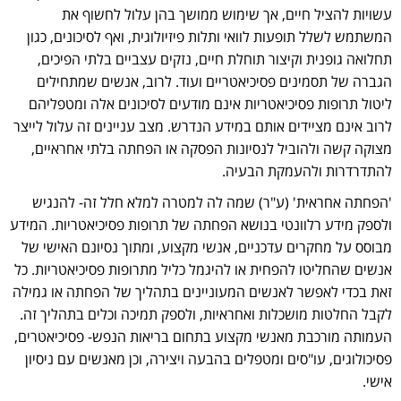
עשויות להציל חיים, אך שימוש ממושך בהן עלול לחשוף את
המשתמש לשלל תופעות לוואי ותלות פיזיולוגית, ואף לסיכונים, כגון
תחלואה גופנית וקיצור תוחלת חיים, נזקים עצביים בלתי הפיכים,
הגברה של תסמינים פסיכיאטריים ועוד. לרוב, אנשים שמתחילים
ליטול תרופות פסיכיאטריות אינם מודעים לסיכונים אלה ומטפליהם
לרוב אינם מציידים אותם במידע הנדרש. מצב עניינים זה עלול לייצר
מצוקה קשה ולהוביל לנסיונות הפסקה או הפחתה בלתי אחראיים,
להתדרדרות ולהעמקת הבעיה.
'הפחתה אחראית'
(ע"ר) שמה לה למטרה למלא חלל זה- להנגיש
ולספק מידע רלוונטי בנושא הפחתה של תרופות פסיכיאטריות. המידע
מבוסס על מחקרים עדכניים, אנשי מקצוע, ומתוך נסיונם האישי של
אנשים שהחליטו להפחית או להיגמל כליל מתרופות פסיכיאטריות. כל
זאת בכדי לאפשר לאנשים המעוניינים בתהליך של הפחתה או גמילה
לקבל החלטות מושכלות ואחראיות, ולספק תמיכה וכלים בתהליך זה.
העמותה מורכבת מאנשי מקצוע בתחום בריאות הנפש- פסיכיאטרים,
פסיכולוגים, עו"סים ומטפלים בהבעה ויצירה, וכן מאנשים עם ניסיון
אישי.