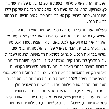
העמותה החלה את פעילותה בשנת 2018 בהובלתו של ד"ר שמעון
כץ, כפרויקט תחת עמותת משה הס, ובתמיכתה הנדיבה של קרן לזלו
טאובר ומשפחת תירוש. קרן טאובר יוזמת פרוייקטים חדשניים בתחום
בריאות הנפש.
פעילות העמותה כללה עד כה מספר פעילויות מוצלחות ובעלות
השפעה, ביניהם ניתן למנות עד כה את הבאתו לארץ של העיתונאי
האמריקאי רוברט ויטאקר לכנס באונ' ת"א, והוצאת ספרו "אנטומיה
של מגפה" בעברית; הבאתו לארץ של וויל הול, מומחה בעל שם
עולמי בבריאות הנפש, פעמיים לסדנאות מקצועיות ותרגומו לעברית
של 'המדריך למזעור נזקים' שנכתב על ידו . בנוסף, היוזמה הקימה
קבוצות תמיכה ברחבי הארץ, וקיימה עד היום סמינרים מקצועיים
לאנשי מקצוע במוסדות לבריאות הנפש, כמו בית החולים הפסיכיאטרי
בבאר יעקב. בשנת 2023 נרשמה העמותה כעמותה רשומה ברשם
העמותות והחלה את פעילותה מחדש בראשות המייסדים גולן
רוטר-הולץ ואיתי זיו, חברי הוועד המנהל, וחברי עמותה נוספים-
א.נשים עם ידע מניסיון אישי, ואנשי מקצוע נוספים בבריאות הנפש:
פסיכיאטריות.ים, פסיכולוגיות.ים, עו"סיות.ים, מטפלות.ים באמנויות,