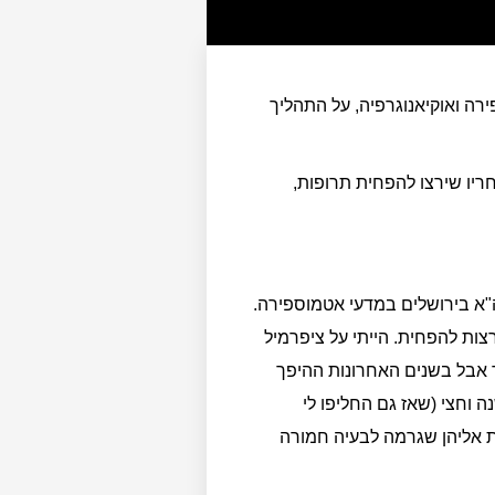
רה ואוקיאנוגרפיה, על התהליך
ריו שירצו להפחית תרופות,
עי כדה"א בירושלים במדעי אטמוספירה.
ות להפחית. הייתי על ציפרמיל
 סימבלטה. בשנים הראשונות (2010,2011…) הן עזרו מאוד אבל בשנים האחרונות ההיפך
ה וחצי (שאז גם החליפו לי
 אליהן שגרמה לבעיה חמורה