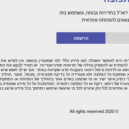
דוא"ל בתדירות גבוהה, ונשתמש בזה
 הנוגעים להפחתה אחראית
הרשמה
היא לאפשר השכלה ו/או מידע כללי למי שמעוניין בנושא. אין לפרש את המ
ם להפחית או להפסיק נטילה של תרופות פסיכיאטריות. יש תמיד לבקש את המ
פא או לדחות טיפול רפואי בעקבות פרט שקראת באתר. אם יש לך חשש שיש ל
 מספקת כל המלצה ולא מעודדת כל בדיקה ספציפית, מטפל, מוצר, תהליך 
לי ניסיון אישי ישיר או מי שתמכו באדם אחר בתהליך של הפחתת או הפסקת
צועית של רופא, רוקח או כל המלצה רפואית. הסתמכות על כל מידע שמופיע
ו אחראים לכל נזק שיגרם לכל מי שיעשה שימוש ויסתמך בכל מידע שיוצג בא
© 2020 All rights reserved