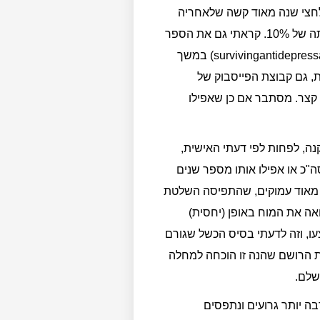
ביא אותי לחצי שנה מאוד קשה שלאחריה
חזרתי לכדור. מכאן התחלתי להפחית אותן בעזרת קהילת פורומים בחו"ל ששם נחשפתי למסלול ההפחתה של 10%. קראתי גם את הספר
של וויטאקר וגם הרבה סרטונים שלכם שאתם פרסמתם. חקרתי לאורך ולרוחב את הפורומים (survivingantidepressants.com) במשך
ת, גם קבוצת הפייסבוק של
כל הפחתה כנראה עקב היותו SNRI וזמן מחצית חיים קצר. מסתבר אם כן שאפילו
נה, לפחות לפי דעתי האישית,
"כ או אפילו אותו מספר שנים
ה מאוד עמוקים, שהתפיסה השלטת
אה את המוח באופן (יחסית)
עו, וזה לדעתי בסיס הכשל שגורם
את הרושם שהנה זו הוכחה למחלה
שלם.
ה יותר גרועים ונתפסים