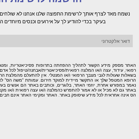
נשמח מאד לצרף אותך לרשימת התפוצה שלנו אנחנו לא שולחים 
בעיקר בכדי להודיע לך על אירועים וכנסים מיוחדים
האתר מספק מידע הקשור לתהליך ההפחתה בתרופות פסיכיאטריות, ומטרתו 
רפואי, עידוד, עצה ו/או המלצה רפואית/פסיכיאטרית/אבחנה/טיפול לכל אד
בשאלות שעולות לגבי מצבך הרפואי ו/או המנטלי. אין להתעלם מהמלצת הרו
הרופא המטפל שלך או התקשר מיידית למוקד חירום. עמותת "משה הס" לא
נאמר במפורש אחרת, יוזמי האתר, בלוגרים, וכותבים באתר הם אנשים בע
באתר גם לא מכיל או לא אמור להתפרש כהמלצה ו/או עצה רפואית ו/או מק
הס אינה אחראית לכל מידע שיסופק באתר. האתר ומקימי האתר אינם חבים א