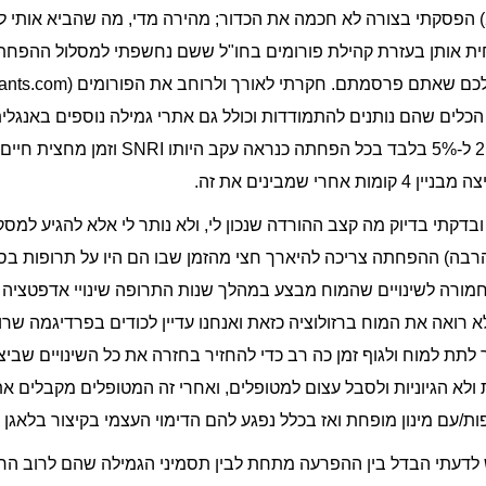
אציין שבאמצע העשור (שנת 2013) הפסקתי בצורה לא חכמה את הכדור; מהירה מדי, מה שה
הכלים שהם נותנים להתמודדות וכולל גם אתרי גמילה נוספים באנגלי
סימבלטה ששם אפילו אומרים בין 2 ל-5% בלבד ב
דקתי בדיוק מה קצב ההורדה שנכון לי, ולא נותר לי אלא להגיע למסק
רבה) ההפחתה צריכה להיארך חצי מהזמן שבו הם היו על תרופות בסה
 חמורה לשינויים שהמוח מבצע במהלך שנות התרופה שינויי אדפטצי
 רואה את המוח ברזולוציה כזאת ואנחנו עדיין לכודים בפרדיגמה שרו
 לתת למוח ולגוף זמן כה רב כדי להחזיר בחזרה את כל השינויים שביצ
ולא הגיוניות ולסבל עצום למטופלים, ואחרי זה המטופלים מקבלים 
ת/עם מינון מופחת ואז בכלל נפגע להם הדימוי העצמי בקיצור בלאגן 
לדעתי הבדל בין ההפרעה מתחת לבין תסמיני הגמילה שהם לרוב הרב