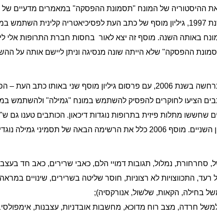
במונח רק פעם אחת. עם זאת, בשנת 1997, גיליון מוסף של כתב העת לפסיכיאטריה קלינ
נוספים במונח באותה השנה. מוסף זה יצא לאור בחסות חברת התרופות אלי ל
תסמונת ההפסקה" שלא הייתה שונה מנסיגה וניתן ליישם אותה על הה
העלייה הגדולה הבאה בשימוש התרחשה בשנת 2006, עם פרסום גיליון מוסף שני 
הכותבים הציעו לחוקרים להפסיק להשתמש במונח "גמילה" ולהשתמש ב
לים שחששו מתלות פיזית בתרופות נוגדות דיכאון. הכותבים טענו גם
– אך שוב, הגדרתם לא הבחינה בין השניים. מוסף 2006 כלל את הרשימה הבאה של ת
ל, סחרחורת, נמלול, תגובות דמויי הלם, כאבי שרירים, כאב חד בעצבים
ל רעד, התכווצויות לא רצוניות, חוסר שליטה בשרירים, שינויים במראה)
ל בחילה, הקאות, שלשול, אנורקסיה);
(למשל חרדה, מצב רוח מדוכא, מחשבות אובדניות, עצבנות, אימפולסיבי