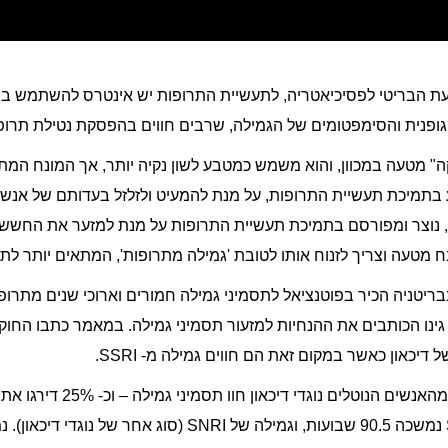
ת הבריטי לפסיכיאטריה, לתעשיית התרופות יש אינטרס להשתמש במ
נית והסימפטומים של הגמילה, שרבים חווים בהפסקת נטילת תרופות
מטעה במכוון, והוא משמש כמטבע לשון נקיה יותר, אך המונח המתאי
תמיכת תעשיית התרופות, על מנת להמעיט ולזלזל בעדותם של אנשים
, נוצר ומפורסם בתמיכת תעשיית התרופות על מנת למזער את החששו
ריטניה הכיר בפוטנציאל לתסמיני גמילה חמורים וארוכי שנים מתרופו
נו הכותבים את ההנחיות למזעור תסמיני גמילה. במאמר כתבו החוק
דיכאון כאשר במקום זאת הם חווים גמילה מ- SSRI.
מחקר אחר מצא כי יותר ממחצית מ