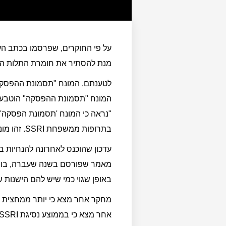
על פי החוקרים, שפרסמו בכתב הע
מנת להסתיר את חומרת התלות הגופ
לטענתם, המונח "תסמונת ההפסקה" 
המונח "תסמונת ההפסקה" הוטבע ב
"נראה כי המונח 'תסמונת הפסקה'
בתרופות ממשפחת SSRI. זהו מונח מטעה וצריך לזנוח אותו לטובת 'גמילה מתרופות', המתאים יותר לתיאור המצב", הם כותבים.
עדכון שהוכנס לאחרונה להנחיות בב
מאמר שפורסם בשנה שעברה, בו גי
באופן שגוי כמי שיש להם הישנות של 
אחר מצא כי בממוצע נסיגת SSRI נמשכה 90.5 שבועות, וגמילה של SNRI (סוג אחר של נוגדי דיכאון). נמשכה בממוצע 50.8 שבועות.