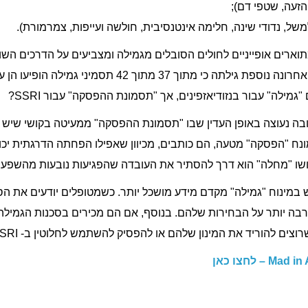
זעה, שטפי דם);
למשל, נדודי שינה, חלימה אינטנסיבית, חולשה ועייפות, צמרמורת).
ארים אופייניים לחולים הסובלים מגמילה ומצביעים על הדרכים השונו
מילה" עבור בנזודיאזפינים, אך "תסמונת ההפסקה" עבור SSRI?
שובה נעוצה באופן העדין שבו "תסמונת ההפסקה" ממעיטה בקושי שיש
ק את השימוש ב- SSRI. המונח "הפסקה" מטעה, הם כותבים, מכיוון שאפילו הפחתה הדרג
ושו "מחלה" הוא דרך להסתיר את העובדה שהפגיעות נובעות מהשפע
 במינוח "גמילה" מקדם מידע מושכל יותר. כשמטופלים יודעים את הסי
רבה יותר על הבחירות שלהם. בנוסף, אם הם מכירים בסכנות הגמילה
רוצים להוריד את המינון שלהם או להפסיק להשתמש לחלוטין ב- SSRI.