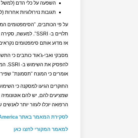
השפעה על כלי הדם (למשל ה
תגובות נוירולוגיות אחרות (
על פי הכותבים, "הסימפטומים המתו
אז מדוע אותם סימפטומים נקראים "ג
מסבקי ואבי-ג'אוד כותבים כי הת
להפסי
אומרים כי המונח "תסמונת" שפיר
החוקרים הגיעו למסקנה כי השימוש
שמציעים להם, יש להם אוטונומיה 
הרפואה יוכלו לעזור יותר לאנשים ש
לסקירת המאמר באתר Mad in America – לחצו כאן
למאמר המקורי לחצו כאן