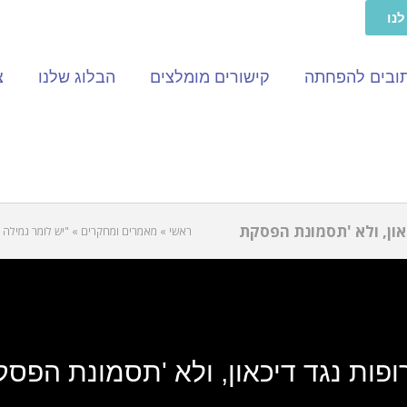
נו
תובים להפחתה
קישורים מומלצים
הבלוג שלנו
צ
און, ולא 'תסמונת הפסקת
ראשי
»
מאמרים ומחקרים
»
"יש לומר גמילה 
פות נגד דיכאון, ולא 'תסמונת הפסקת