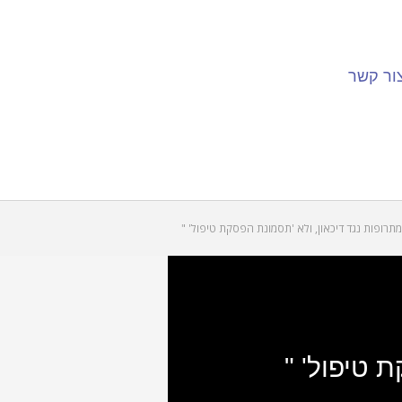
ור קשר
מתרופות נגד דיכאון, ולא 'תסמונת הפסקת טיפול' "
 טיפול' "