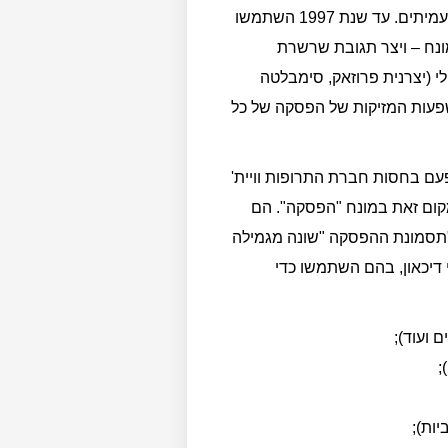
במאמר הנוכחי, בוחנים הכותבים את ההיסטוריה של המונח "תסמונת ההפסקה" במאמרים מדעיים של עמיתים. עד שנת 1997 השתמשו
ית השתמש במונח – ויצר תגובת שרשרת
ילי (יצרנית פרוזאק, סימבלטה
שפעות המזיקות של הפסקה של כל
באותו כתב העת – הפעם בחסות חברת התרופות וויית'
מקום זאת במונח "הפסקה". הם
 ש"תסמונת ההפסקה "שונה מגמילה
סמיני גמילה נוגדי דיכאון, בהם השתמשו כדי
 ועוד);
;
ות);