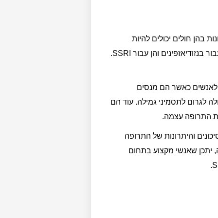
ת בהן חולים יכולים להיות
תלויים ב- SSRI". למעשה, סקירה אחרונה נוספת גילתה כי מתוך 37 מתוך 42 תסמיני גמילה הופיעו הן עבור בנזודיאזפינים והן עבור SSRI.
 לאנשים כאשר הם מנסים
תית יכולה לגרום לתסמיני גמילה. עוד הם
ת התרופה עצמה.
כונים והיתרונות של התרופה
, יתכן שאנשי מקצוע בתחום